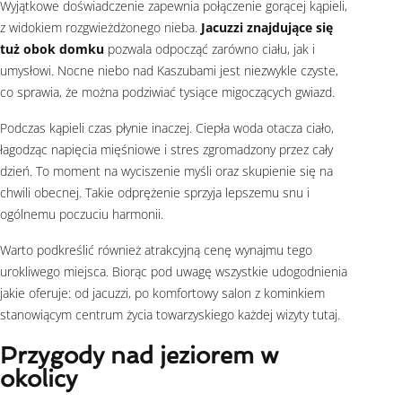
Wyjątkowe doświadczenie zapewnia połączenie gorącej kąpieli,
z widokiem rozgwieżdżonego nieba.
Jacuzzi znajdujące się
tuż obok domku
pozwala odpocząć zarówno ciału, jak i
umysłowi. Nocne niebo nad Kaszubami jest niezwykle czyste,
co sprawia, że można podziwiać tysiące migoczących gwiazd.
Podczas kąpieli czas płynie inaczej. Ciepła woda otacza ciało,
łagodząc napięcia mięśniowe i stres zgromadzony przez cały
dzień. To moment na wyciszenie myśli oraz skupienie się na
chwili obecnej. Takie odprężenie sprzyja lepszemu snu i
ogólnemu poczuciu harmonii.
Warto podkreślić również atrakcyjną cenę wynajmu tego
urokliwego miejsca. Biorąc pod uwagę wszystkie udogodnienia
jakie oferuje: od jacuzzi, po komfortowy salon z kominkiem
stanowiącym centrum życia towarzyskiego każdej wizyty tutaj.
Przygody nad jeziorem w
okolicy