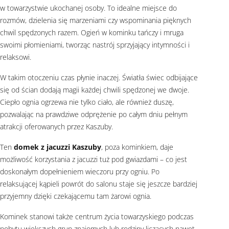
w towarzystwie ukochanej osoby. To idealne miejsce do
rozmów, dzielenia się marzeniami czy wspominania pięknych
chwil spędzonych razem. Ogień w kominku tańczy i mruga
swoimi płomieniami, tworząc nastrój sprzyjający intymności i
relaksowi.
W takim otoczeniu czas płynie inaczej. Światła świec odbijające
się od ścian dodają magii każdej chwili spędzonej we dwoje.
Ciepło ognia ogrzewa nie tylko ciało, ale również duszę,
pozwalając na prawdziwe odprężenie po całym dniu pełnym
atrakcji oferowanych przez Kaszuby.
Ten
domek z jacuzzi Kaszuby
, poza kominkiem, daje
możliwość korzystania z jacuzzi tuż pod gwiazdami – co jest
doskonałym dopełnieniem wieczoru przy ogniu. Po
relaksującej kąpieli powrót do salonu staje się jeszcze bardziej
przyjemny dzięki czekającemu tam żarowi ognia.
Kominek stanowi także centrum życia towarzyskiego podczas
pobytu większych grup znajomych lub rodziny liczących nawet