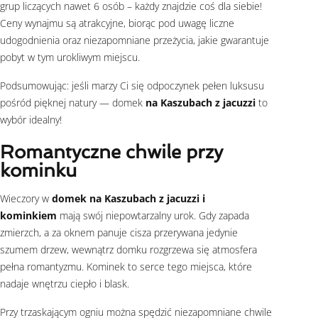
grup liczących nawet 6 osób – każdy znajdzie coś dla siebie!
Ceny wynajmu są atrakcyjne, biorąc pod uwagę liczne
udogodnienia oraz niezapomniane przeżycia, jakie gwarantuje
pobyt w tym urokliwym miejscu.
Podsumowując: jeśli marzy Ci się odpoczynek pełen luksusu
pośród pięknej natury — domek
na Kaszubach z jacuzzi
to
wybór idealny!
Romantyczne chwile przy
kominku
Wieczory w
domek na Kaszubach z jacuzzi i
kominkiem
mają swój niepowtarzalny urok. Gdy zapada
zmierzch, a za oknem panuje cisza przerywana jedynie
szumem drzew, wewnątrz domku rozgrzewa się atmosfera
pełna romantyzmu. Kominek to serce tego miejsca, które
nadaje wnętrzu ciepło i blask.
Przy trzaskającym ogniu można spędzić niezapomniane chwile