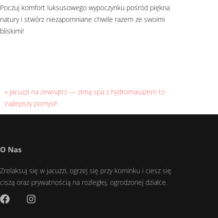
Poczuj komfort luksusowego wypoczynku pośród piękna
natury i stwórz niezapomniane chwile razem ze swoimi
bliskimi!
« Jacuzzi na zewnątrz — zimą spa z hydromasażem to
najlepszy pomysł!
O Nas
Zrelaksuj się w jacuzzi, ogrzej się przy kominku i ciesz się
ciszą oraz prywatnością na rozległej, ogrodzonej działce.