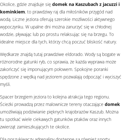
Okolice, gdzie znajduje się
domek na Kaszubach z jacuzzi i
kominkiem
, to prawdziwy raj dla miłośników przygód nad
wodą. Liczne jeziora oferują szerokie możliwości aktywnego
wypoczynku. W upalne dni można zanurzyć się w chłodnej
wodzie, pływając lub po prostu relaksując się na brzegu. To
idealne miejsce dla tych, którzy chcą poczuć bliskość natury.
Wędkarze znajdą tutaj prawdziwe eldorado. Wody są bogate w
różnorodne gatunki ryb, co sprawia, że każda wyprawa może
zakończyć się imponującym połowem. Spokojne poranki
spędzone z wędką nad jeziorem pozwalają odpocząć i wyciszyć
myśli.
Spacer brzegiem jeziora to kolejna atrakcja tego regionu.
Ścieżki prowadzą przez malownicze tereny otaczające
domek
umożliwiają podziwianie pięknych krajobrazów Kaszub. Można
tu spotkać wiele ciekawych gatunków ptaków oraz innych
zwierząt zamieszkujących te okolice.
Dla poszukiwaczy adrenaliny dostępne są również sporty