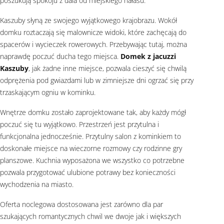
poszukują spokoju z dala od miejskiego hałasu.
Kaszuby słyną ze swojego wyjątkowego krajobrazu. Wokół
domku roztaczają się malownicze widoki, które zachęcają do
spacerów i wycieczek rowerowych. Przebywając tutaj, można
naprawdę poczuć ducha tego miejsca.
Domek z jacuzzi
Kaszuby
, jak żadne inne miejsce, pozwala cieszyć się chwilą
odprężenia pod gwiazdami lub w zimniejsze dni ogrzać się przy
trzaskającym ogniu w kominku.
Wnętrze domku zostało zaprojektowane tak, aby każdy mógł
poczuć się tu wyjątkowo. Przestrzeń jest przytulna i
funkcjonalna jednocześnie. Przytulny salon z kominkiem to
doskonałe miejsce na wieczorne rozmowy czy rodzinne gry
planszowe. Kuchnia wyposażona we wszystko co potrzebne
pozwala przygotować ulubione potrawy bez konieczności
wychodzenia na miasto.
Oferta noclegowa dostosowana jest zarówno dla par
szukających romantycznych chwil we dwoje jak i większych