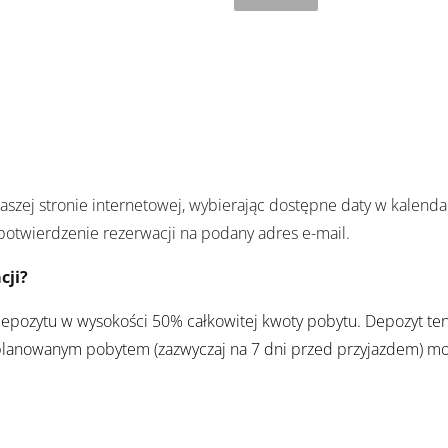
zej stronie internetowej, wybierając dostępne daty w kalendar
potwierdzenie rezerwacji na podany adres e-mail.
cji?
depozytu w wysokości 50% całkowitej kwoty pobytu. Depozyt ten
 planowanym pobytem (zazwyczaj na 7 dni przed przyjazdem) mo