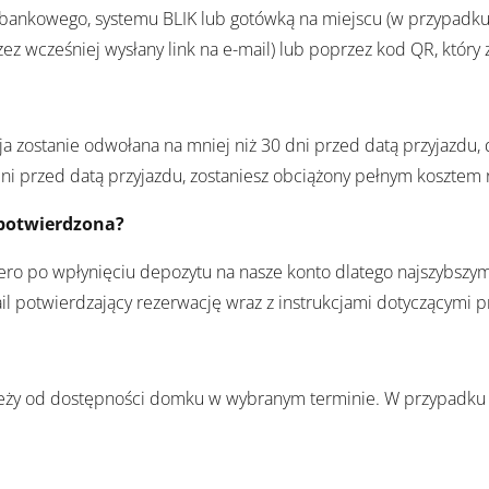
bankowego, systemu BLIK lub gotówką na miejscu (w przypadku
wcześniej wysłany link na e-mail) lub poprzez kod QR, który z
a zostanie odwołana na mniej niż 30 dni przed datą przyjazdu, 
ni przed datą przyjazdu, zostaniesz obciążony pełnym kosztem 
 potwierdzona?
ero po wpłynięciu depozytu na nasze konto dlatego najszybszym
l potwierdzający rezerwację wraz z instrukcjami dotyczącymi p
ależy od dostępności domku w wybranym terminie. W przypadku 