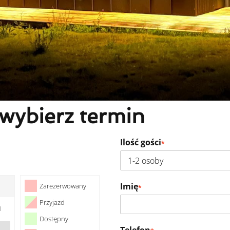
ybierz termin
Ilość gości
*
Imię
Zarezerwowany
*
Przyjazd
N
Dostępny