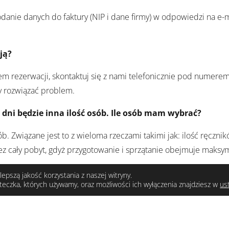
podanie danych do faktury (NIP i dane firmy) w odpowiedzi na e
ją?
sem rezerwacji, skontaktuj się z nami telefonicznie pod numer
 rozwiązać problem.
ka dni będzie inna ilość osób. Ile osób mam wybrać?
 Związane jest to z wieloma rzeczami takimi jak: ilość ręcznikó
z cały pobyt, gdyż przygotowanie i sprzątanie obejmuje maksym
epszą jakość korzystania z naszej witryny.
steczka, których używamy, oraz możliwości ich wyłączenia znajdziesz w
us