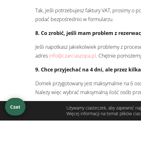
Tak, jeśli potrzebujesz faktury VAT, prosimy o 
podać bezpośrednio w formularzu.
8.
Co zrobić, jeśli mam problem z rezerwac
Jeśli napotkasz jakiekolwiek problemy z proce
adres
info@czarciaszopa.pl
. Chętnie pomożemy
9. Chce przyjechać na 4 dni, ale przez kil
Domek przygotowany jest maksymalnie na 6 osób.
Należy więc wybrać maksymalną ilość osób prze
Czat
Używamy ciasteczek, aby zapewnić najl
Więcej informacji na temat plików cia