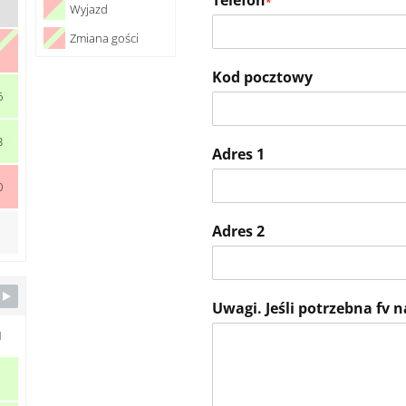
Telefon
*
Wyjazd
Zmiana gości
Kod pocztowy
6
3
Adres 1
0
Adres 2
Uwagi. Jeśli potrzebna fv n
N