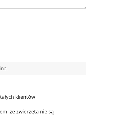
ine.
ałych klientów
em ,że zwierzęta nie są