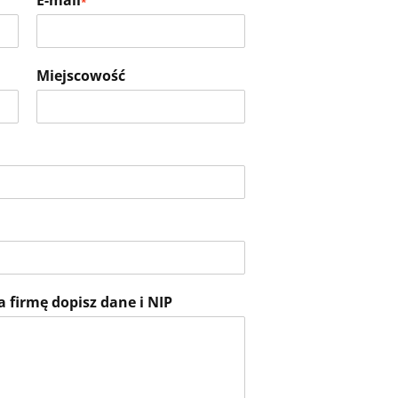
E-mail
*
Miejscowość
a firmę dopisz dane i NIP