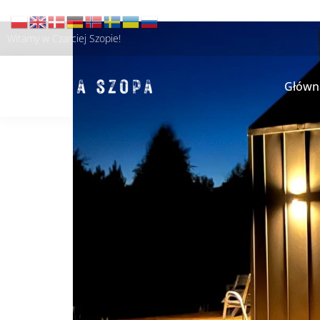
Witamy w Czarciej Szopie!
Główn