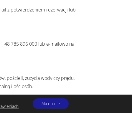
-mail z potwierdzeniem rezerwacji lub
em +48 785 896 000 lub e-mailowo na
w, pościeli, zużycia wody czy prądu.
alną ilość osób.
Akceptuję
tawieniach
.