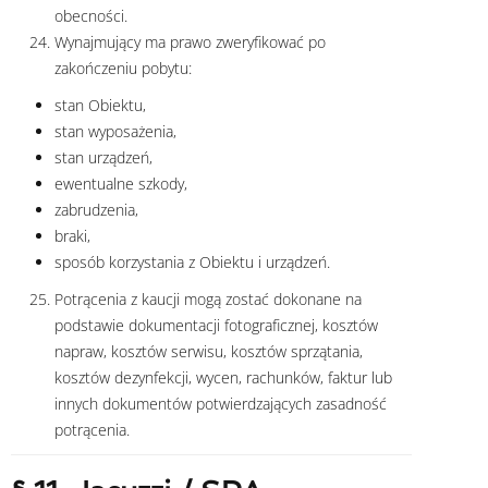
obecności.
Wynajmujący ma prawo zweryfikować po
zakończeniu pobytu:
stan Obiektu,
stan wyposażenia,
stan urządzeń,
ewentualne szkody,
zabrudzenia,
braki,
sposób korzystania z Obiektu i urządzeń.
Potrącenia z kaucji mogą zostać dokonane na
podstawie dokumentacji fotograficznej, kosztów
napraw, kosztów serwisu, kosztów sprzątania,
kosztów dezynfekcji, wycen, rachunków, faktur lub
innych dokumentów potwierdzających zasadność
potrącenia.