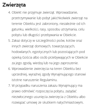
Zwierzęta
Obiekt nie przyjmuje zwierząt. Wprowadzanie,
przetrzymywanie lub pobyt jakichkolwiek zwierząt na
terenie Obiektu jest zabroniony, niezależnie od ich
gatunku, wielkości, rasy, sposobu utrzymania, celu
pobytu lub długości przebywania w Obiekcie.
Zakaz dotyczy w szczególności psów, kotów oraz
innych zwierząt domowych, towarzyszących,
hodowlanych, egzotycznych lub pozostających pod
opieką Gościa albo osób przebywających w Obiekcie
za jego zgodą, wiedzą lub na jego zaproszenie.
Wprowadzenie zwierzęcia na teren Obiektu bez
uprzedniej, wyraźnej zgody Wynajmującego stanowi
istotne naruszenie Regulaminu.
W przypadku naruszenia zakazu Wynajmujący ma
prawo odmówić rozpoczęcia pobytu, zażądać
niezwłocznego usunięcia zwierzęcia z Obiektu albo
rozwiązać umowę ze skutkiem natychmiastowym,