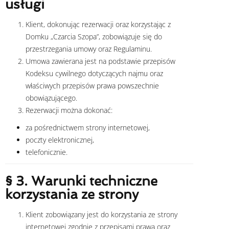
usługi
Klient, dokonując rezerwacji oraz korzystając z
Domku „Czarcia Szopa”, zobowiązuje się do
przestrzegania umowy oraz Regulaminu.
Umowa zawierana jest na podstawie przepisów
Kodeksu cywilnego dotyczących najmu oraz
właściwych przepisów prawa powszechnie
obowiązującego.
Rezerwacji można dokonać:
za pośrednictwem strony internetowej,
poczty elektronicznej,
telefonicznie.
§ 3. Warunki techniczne
korzystania ze strony
Klient zobowiązany jest do korzystania ze strony
internetowej zgodnie z przepisami prawa oraz