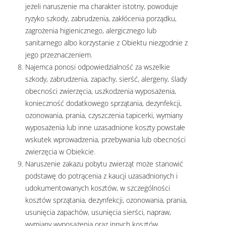
jeżeli naruszenie ma charakter istotny, powoduje
ryzyko szkody, zabrudzenia, zakłócenia porządku,
zagrożenia higienicznego, alergicznego lub
sanitarnego albo korzystanie z Obiektu niezgodnie z
jego przeznaczeniem.
Najemca ponosi odpowiedzialność za wszelkie
szkody, zabrudzenia, zapachy, sierść, alergeny, ślady
obecności zwierzęcia, uszkodzenia wyposażenia,
konieczność dodatkowego sprzątania, dezynfekcji,
ozonowania, prania, czyszczenia tapicerki, wymiany
wyposażenia lub inne uzasadnione koszty powstałe
wskutek wprowadzenia, przebywania lub obecności
zwierzęcia w Obiekcie.
Naruszenie zakazu pobytu zwierząt może stanowić
podstawę do potrącenia z kaucji uzasadnionych i
udokumentowanych kosztów, w szczególności
kosztów sprzątania, dezynfekcji, ozonowania, prania,
usunięcia zapachów, usunięcia sierści, napraw,
wymiany wyposażenia oraz innych kosztów