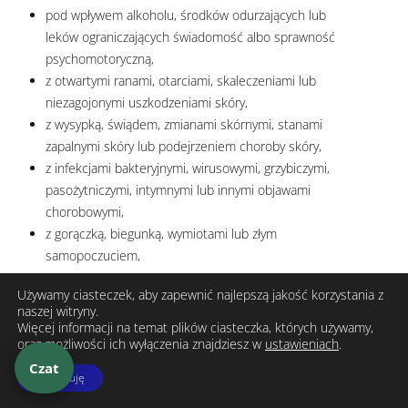
pod wpływem alkoholu, środków odurzających lub
leków ograniczających świadomość albo sprawność
psychomotoryczną,
z otwartymi ranami, otarciami, skaleczeniami lub
niezagojonymi uszkodzeniami skóry,
z wysypką, świądem, zmianami skórnymi, stanami
zapalnymi skóry lub podejrzeniem choroby skóry,
z infekcjami bakteryjnymi, wirusowymi, grzybiczymi,
pasożytniczymi, intymnymi lub innymi objawami
chorobowymi,
z gorączką, biegunką, wymiotami lub złym
samopoczuciem,
mimo przeciwwskazań zdrowotnych lub zaleceń
Używamy ciasteczek, aby zapewnić najlepszą jakość korzystania z
lekarskich wykluczających korzystanie z gorącej
naszej witryny.
kąpieli, SPA lub hydromasażu.
Więcej informacji na temat plików ciasteczka, których używamy,
oraz możliwości ich wyłączenia znajdziesz w
ustawieniach
.
Dzieci i osoby małoletnie mogą korzystać z jacuzzi
Czat
wyłącznie pod stałym, bezpośrednim nadzorem
Akceptuję
osoby dorosłej.