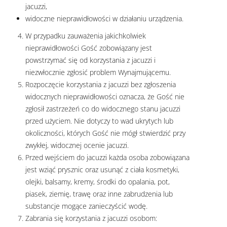
jacuzzi,
widoczne nieprawidłowości w działaniu urządzenia.
W przypadku zauważenia jakichkolwiek
nieprawidłowości Gość zobowiązany jest
powstrzymać się od korzystania z jacuzzi i
niezwłocznie zgłosić problem Wynajmującemu.
Rozpoczęcie korzystania z jacuzzi bez zgłoszenia
widocznych nieprawidłowości oznacza, że Gość nie
zgłosił zastrzeżeń co do widocznego stanu jacuzzi
przed użyciem. Nie dotyczy to wad ukrytych lub
okoliczności, których Gość nie mógł stwierdzić przy
zwykłej, widocznej ocenie jacuzzi.
Przed wejściem do jacuzzi każda osoba zobowiązana
jest wziąć prysznic oraz usunąć z ciała kosmetyki,
olejki, balsamy, kremy, środki do opalania, pot,
piasek, ziemię, trawę oraz inne zabrudzenia lub
substancje mogące zanieczyścić wodę.
Zabrania się korzystania z jacuzzi osobom: