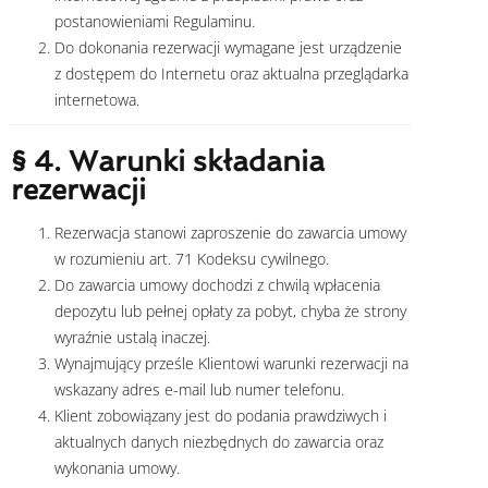
postanowieniami Regulaminu.
Do dokonania rezerwacji wymagane jest urządzenie
z dostępem do Internetu oraz aktualna przeglądarka
internetowa.
§ 4. Warunki składania
rezerwacji
Rezerwacja stanowi zaproszenie do zawarcia umowy
w rozumieniu art. 71 Kodeksu cywilnego.
Do zawarcia umowy dochodzi z chwilą wpłacenia
depozytu lub pełnej opłaty za pobyt, chyba że strony
wyraźnie ustalą inaczej.
Wynajmujący prześle Klientowi warunki rezerwacji na
wskazany adres e-mail lub numer telefonu.
Klient zobowiązany jest do podania prawdziwych i
aktualnych danych niezbędnych do zawarcia oraz
wykonania umowy.