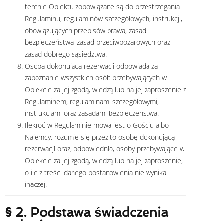
terenie Obiektu zobowiązane są do przestrzegania
Regulaminu, regulaminów szczegółowych, instrukcji,
obowiązujących przepisów prawa, zasad
bezpieczeństwa, zasad przeciwpożarowych oraz
zasad dobrego sąsiedztwa.
Osoba dokonująca rezerwacji odpowiada za
zapoznanie wszystkich osób przebywających w
Obiekcie za jej zgodą, wiedzą lub na jej zaproszenie z
Regulaminem, regulaminami szczegółowymi,
instrukcjami oraz zasadami bezpieczeństwa.
Ilekroć w Regulaminie mowa jest o Gościu albo
Najemcy, rozumie się przez to osobę dokonującą
rezerwacji oraz, odpowiednio, osoby przebywające w
Obiekcie za jej zgodą, wiedzą lub na jej zaproszenie,
o ile z treści danego postanowienia nie wynika
inaczej.
§ 2. Podstawa świadczenia