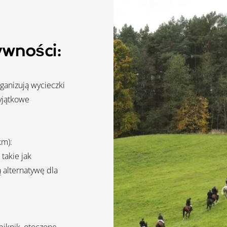
ywności:
rganizują wycieczki
yjątkowe
km):
takie jak
 alternatywę dla
piknik, otoczone