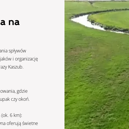
ja na
wania spływów
jaków i organizację
azy Kaszub.
owania, gdzie
zupak czy okoń.
(ok. 6 km):
yna oferują świetne