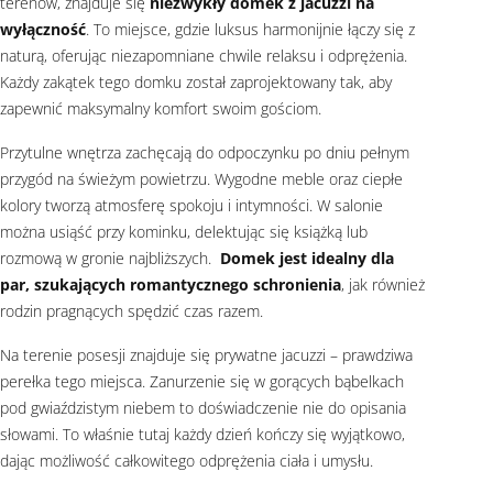
terenów, znajduje się
niezwykły domek z jacuzzi na
wyłączność
. To miejsce, gdzie luksus harmonijnie łączy się z
naturą, oferując niezapomniane chwile relaksu i odprężenia.
Każdy zakątek tego domku został zaprojektowany tak, aby
zapewnić maksymalny komfort swoim gościom.
Przytulne wnętrza zachęcają do odpoczynku po dniu pełnym
przygód na świeżym powietrzu. Wygodne meble oraz ciepłe
kolory tworzą atmosferę spokoju i intymności. W salonie
można usiąść przy kominku, delektując się książką lub
rozmową w gronie najbliższych.
Domek jest idealny dla
par, szukających romantycznego schronienia
, jak również
rodzin pragnących spędzić czas razem.
Na terenie posesji znajduje się prywatne jacuzzi – prawdziwa
perełka tego miejsca. Zanurzenie się w gorących bąbelkach
pod gwiaździstym niebem to doświadczenie nie do opisania
słowami. To właśnie tutaj każdy dzień kończy się wyjątkowo,
dając możliwość całkowitego odprężenia ciała i umysłu.