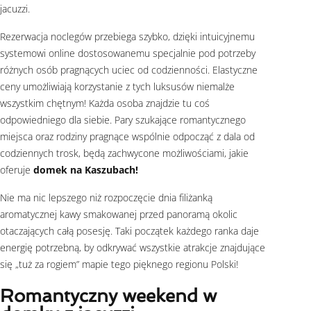
jacuzzi.
Rezerwacja noclegów przebiega szybko, dzięki intuicyjnemu
systemowi online dostosowanemu specjalnie pod potrzeby
różnych osób pragnących uciec od codzienności. Elastyczne
ceny umożliwiają korzystanie z tych luksusów niemalże
wszystkim chętnym! Każda osoba znajdzie tu coś
odpowiedniego dla siebie. Pary szukające romantycznego
miejsca oraz rodziny pragnące wspólnie odpocząć z dala od
codziennych trosk, będą zachwycone możliwościami, jakie
oferuje
domek na Kaszubach!
Nie ma nic lepszego niż rozpoczęcie dnia filiżanką
aromatycznej kawy smakowanej przed panoramą okolic
otaczających całą posesję. Taki początek każdego ranka daje
energię potrzebną, by odkrywać wszystkie atrakcje znajdujące
się „tuż za rogiem” mapie tego pięknego regionu Polski!
Romantyczny weekend w