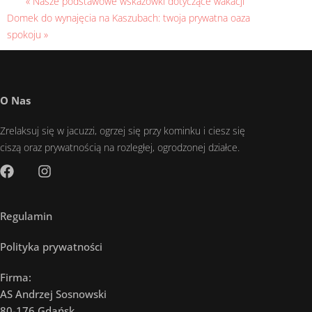
« Nasze podstawowe wskazówki dotyczące wakacji
Domek do wynajęcia na Kaszubach: twoja prywatna oaza
spokoju »
O Nas
Zrelaksuj się w jacuzzi, ogrzej się przy kominku i ciesz się
ciszą oraz prywatnością na rozległej, ogrodzonej działce.
Regulamin
Polityka prywatności
Firma:
AS Andrzej Sosnowski
80-176 Gdańsk