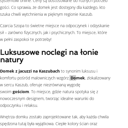
systemowi online. Ceny są dostosowane do różnych potrzeb
gości. Co sprawia, że domek jest dostępny dla każdego, kto
szuka chwili wytchnienia w pięknym regionie Kaszub.
Czarcia Szopa to świetne miejsce na odpoczynek i odzyskanie
sił – zarówno fizycznych, jak i psychicznych. To miejsce, które
w pełni zaspokoi te potrzeby!
Luksusowe noclegi na łonie
natury
Domek z jacuzzi na Kaszubach
to synonim luksusu i
komfortu pośród malowniczych wzgórz.
Do
mek
, zlokalizowany
w sercu Kaszub, oferuje niezrównaną wygodę
swoim
gościom
. To miejsce, gdzie natura spotyka się z
nowoczesnym designem, tworząc idealne warunki do
odpoczynku i relaksu.
Wnętrza domku zostało zaprojektowane tak, aby każda chwila
spędzona tutaj była wyjątkowa. Ciepłe kolory ścian oraz