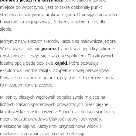
miejsce do wypoczynku. Jest to także doskonały punkt
startowy do odkrywania uroków regionu. Otaczająca przyroda i
bogactwo atrakcji sprawiają, że każdy znajdzie tu coś dla
siebie.
Jednym z największych skarbów Kaszub są malownicze jeziora.
Warto wybrać się nad
jezioro
, by podziwiać jego krystalicznie
czystą wodę i cieszyć się ciszą oraz spokojem. Dla aktywnych
idealną opcją będą pobliskie
kajaki
, które pozwalają
eksplorować wodne zakątki z zupełnie nowej perspektywy.
Pływanie po jeziorze o poranku, gdy słońce dopiero wschodzi,
to niezapomniane przeżycie.
Miłośnicy pieszych wędrówek odnajdą swoje miejsce na
licznych trasach spacerowych prowadzących przez piękne
krajobrazy kaszubskich wzgórz. Spacerując po tych ścieżkach,
można poczuć prawdziwą bliskość natury i odkrywać jej
nieskażone piękno. Każdy krok przynosi nowe widoki i
możliwość zatrzymania się na chwilę refleksji.