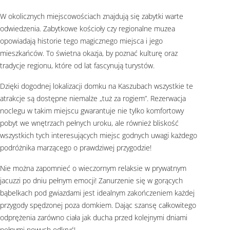
W okolicznych miejscowościach znajdują się zabytki warte
odwiedzenia. Zabytkowe kościoły czy regionalne muzea
opowiadają historie tego magicznego miejsca i jego
mieszkańców. To świetna okazja, by poznać kulturę oraz
tradycje regionu, które od lat fascynują turystów.
Dzięki dogodnej lokalizacji domku na Kaszubach wszystkie te
atrakcje są dostępne niemalże „tuż za rogiem”. Rezerwacja
noclegu w takim miejscu gwarantuje nie tylko komfortowy
pobyt we wnętrzach pełnych uroku, ale również bliskość
wszystkich tych interesujących miejsc godnych uwagi każdego
podróżnika marzącego o prawdziwej przygodzie!
Nie można zapomnieć o wieczornym relaksie w prywatnym
jacuzzi po dniu pełnym emocji! Zanurzenie się w gorących
bąbelkach pod gwiazdami jest idealnym zakończeniem każdej
przygody spędzonej poza domkiem. Dając szansę całkowitego
odprężenia zarówno ciała jak ducha przed kolejnymi dniami
pełnymi nowych odkryć!