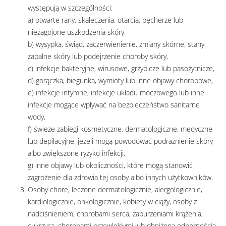
występują w szczególności:
a) otwarte rany, skaleczenia, otarcia, pęcherze lub
niezagojone uszkodzenia skóry,
b) wysypka, świąd, zaczerwienienie, zmiany skórne, stany
zapalne skóry lub podejrzenie choroby skóry,
c) infekcje bakteryjne, wirusowe, grzybicze lub pasożytnicze,
d) gorączka, biegunka, wymioty lub inne objawy chorobowe,
e) infekcje intymne, infekcje układu moczowego lub inne
infekcje mogące wpływać na bezpieczeństwo sanitarne
wody,
f) świeże zabiegi kosmetyczne, dermatologiczne, medyczne
lub depilacyjne, jeżeli mogą powodować podrażnienie skóry
albo zwiększone ryzyko infekcji,
g) inne objawy lub okoliczności, które mogą stanowić
zagrożenie dla zdrowia tej osoby albo innych użytkowników.
Osoby chore, leczone dermatologicznie, alergologicznie,
kardiologicznie, onkologicznie, kobiety w ciąży, osoby z
nadciśnieniem, chorobami serca, zaburzeniami krążenia,
cukrzycą, chorobami przewlekłymi lub obniżoną odpornością