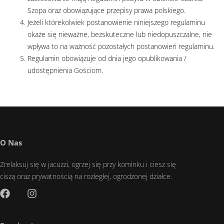
Szopa oraz obowiązujące przepisy prawa polskiego.
Jeżeli którekolwiek postanowienie niniejszego regulaminu
okaże się nieważne, bezskuteczne lub niedopuszczalne, nie
wpływa to na ważność pozostałych postanowień regulaminu.
Regulamin obowiązuje od dnia jego opublikowania /
udostępnienia Gościom.
O Nas
Zrelaksuj się w jacuzzi, ogrzej się przy kominku i ciesz się
ciszą oraz prywatnością na rozległej, ogrodzonej działce.