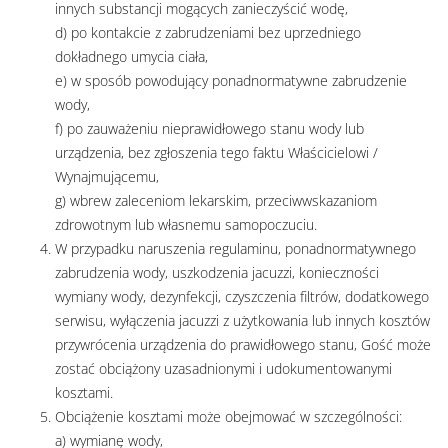
innych substancji mogących zanieczyścić wodę,
d) po kontakcie z zabrudzeniami bez uprzedniego
dokładnego umycia ciała,
e) w sposób powodujący ponadnormatywne zabrudzenie
wody,
f) po zauważeniu nieprawidłowego stanu wody lub
urządzenia, bez zgłoszenia tego faktu Właścicielowi /
Wynajmującemu,
g) wbrew zaleceniom lekarskim, przeciwwskazaniom
zdrowotnym lub własnemu samopoczuciu.
W przypadku naruszenia regulaminu, ponadnormatywnego
zabrudzenia wody, uszkodzenia jacuzzi, konieczności
wymiany wody, dezynfekcji, czyszczenia filtrów, dodatkowego
serwisu, wyłączenia jacuzzi z użytkowania lub innych kosztów
przywrócenia urządzenia do prawidłowego stanu, Gość może
zostać obciążony uzasadnionymi i udokumentowanymi
kosztami.
Obciążenie kosztami może obejmować w szczególności:
a) wymianę wody,