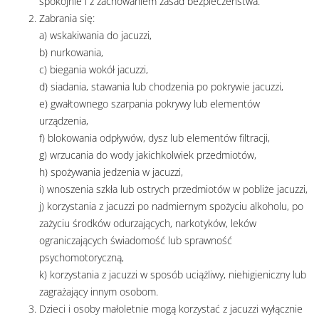
spokojnie i z zachowaniem zasad bezpieczeństwa.
Zabrania się:
a) wskakiwania do jacuzzi,
b) nurkowania,
c) biegania wokół jacuzzi,
d) siadania, stawania lub chodzenia po pokrywie jacuzzi,
e) gwałtownego szarpania pokrywy lub elementów
urządzenia,
f) blokowania odpływów, dysz lub elementów filtracji,
g) wrzucania do wody jakichkolwiek przedmiotów,
h) spożywania jedzenia w jacuzzi,
i) wnoszenia szkła lub ostrych przedmiotów w pobliże jacuzzi,
j) korzystania z jacuzzi po nadmiernym spożyciu alkoholu, po
zażyciu środków odurzających, narkotyków, leków
ograniczających świadomość lub sprawność
psychomotoryczną,
k) korzystania z jacuzzi w sposób uciążliwy, niehigieniczny lub
zagrażający innym osobom.
Dzieci i osoby małoletnie mogą korzystać z jacuzzi wyłącznie